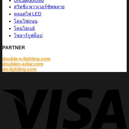
Uncategorized
สวิทชิ่ง พาวเวอร์ซัพพลาย
หลอดไฟ LED
โคมไฟถนน
โคมไฮเบย์
โซลาร์รูฟท็อป
PARTNER
double-n-lighting.com
doublen-solar.com
dn-lighting.com
V