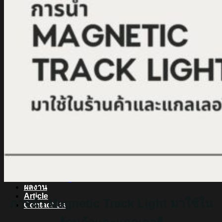
สินค้า Lighting
LED Linear
LED Ribbon
LED Neon Flex
Power Supply
LED Panel
LED Panel Light Office
Wall Light
Bollard
Step Light
Garden Light
Up Light
LED Swimming Pool Light
Linear Wall Washer
Post Lamp
High Bay
Streetlight
Streetlight solar cell
Floodlight
Floodlight Solar Cell
ผลงาน
Article
การนำ Magnetic Track Light มาใช้ใน
Contact Us