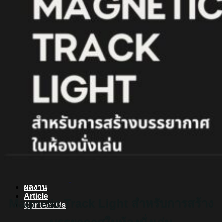
สินค้า Lighting
LED Linear
LED Ribbon
LED Neon Flex
Power Supply
LED Panel
LED Panel Light Office
Wall Light
Bollard
Step Light
Garden Light
Up Light
LED Swimming Pool Light
Linear Wall Washer
Post Lamp
High Bay
Streetlight
Streetlight solar cell
Floodlight
Floodlight Solar Cell
ผลงาน
Article
Magnetic Track Light สำหรับการสร้าง
Contact Us