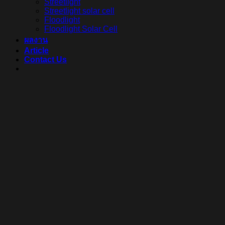
Streetlight
Streetlight solar cell
Floodlight
Floodlight Solar Cell
ผลงาน
Article
Contact Us