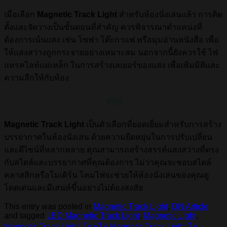
เมื่อเลือก
Magnetic Track Light
สำหรับห้องนั่งเล่นแล้ว การติด
ตั้งและจัดวางเป็นขั้นตอนที่สำคัญ ควรพิจารณาตำแหน่งที่
ต้องการเน้นแสง เช่น โซฟา โต๊ะกาแฟ หรือมุมอ่านหนังสือ เพื่อ
ให้แสงสว่างถูกกระจายอย่างเหมาะสม นอกจากนี้ยังควรใช้ ไฟ
แทรคไลท์แม่เหล็ก ในการสร้างเลเยอร์ของแสง เพื่อเพิ่มมิติและ
ความลึกให้กับห้อง
สรุป
Magnetic Track Light
เป็นตัวเลือกที่ยอดเยี่ยมสำหรับการสร้าง
บรรยากาศในห้องนั่งเล่น ด้วยความยืดหยุ่นในการปรับเปลี่ยน
และดีไซน์ที่หลากหลาย คุณสามารถสร้างสรรค์แสงสว่างที่ตรง
กับสไตล์และบรรยากาศที่คุณต้องการ ไม่ว่าคุณจะชอบสไตล์
คลาสสิกหรือโมเดิร์น โคมไฟจะช่วยให้ห้องนั่งเล่นของคุณดู
โดดเด่นและมีเสน่ห์ขึ้นอย่างไม่ต้องสงสัย
This entry was posted in
Magnetic Track Light
,
DN Article
and tagged
LED Magnetic Track Light
,
Magnetic Light
,
Magnetic Track Light
,
โคมไฟ Magnetic Track Light
,
ไฟ