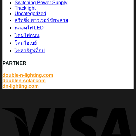
Switching Power Supply
Tracklight
Uncategorized
สวิทชิ่ง พาวเวอร์ซัพพลาย
หลอดไฟ LED
โคมไฟถนน
โคมไฮเบย์
โซลาร์รูฟท็อป
PARTNER
double-n-lighting.com
doublen-solar.com
dn-lighting.com
V